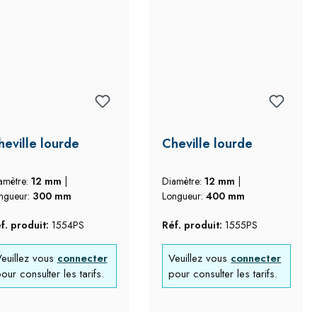
heville lourde
Cheville lourde
amètre:
12 mm
|
Diamètre:
12 mm
|
ngueur:
300 mm
Longueur:
400 mm
f. produit:
1554PS
Réf. produit:
1555PS
euillez vous
connecter
Veuillez vous
connecter
our consulter les tarifs.
pour consulter les tarifs.