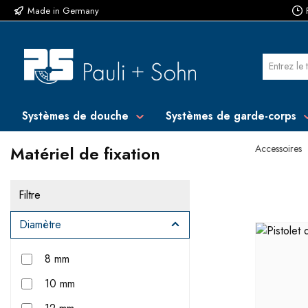
Made in Germany
ser au contenu principal
Passer à la recherche
Passer à la navigation principale
Systèmes de douche
Systèmes de garde-corps
Matériel de fixation
Accessoires
Filtre
Diamètre
8 mm
10 mm