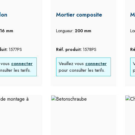
lon
Mortier composite
M
16 mm
Longueur:
200 mm
Lo
duit:
1577PS
Réf. produit:
1578PS
Ré
z vous
connecter
Veuillez vous
connecter
V
sulter les tarifs.
pour consulter les tarifs.
p