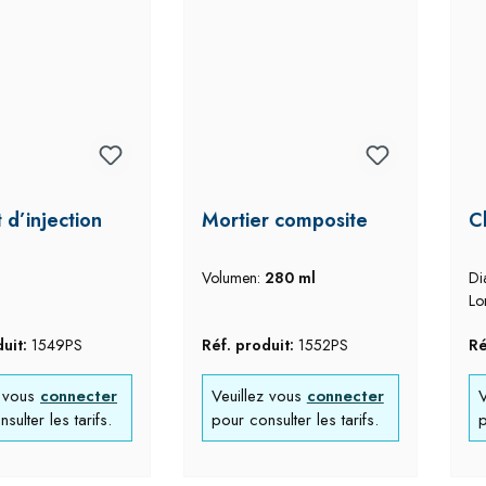
t d’injection
Mortier composite
C
Volumen:
280 ml
Di
Lo
duit:
1549PS
Réf. produit:
1552PS
Ré
z vous
connecter
Veuillez vous
connecter
V
sulter les tarifs.
pour consulter les tarifs.
p