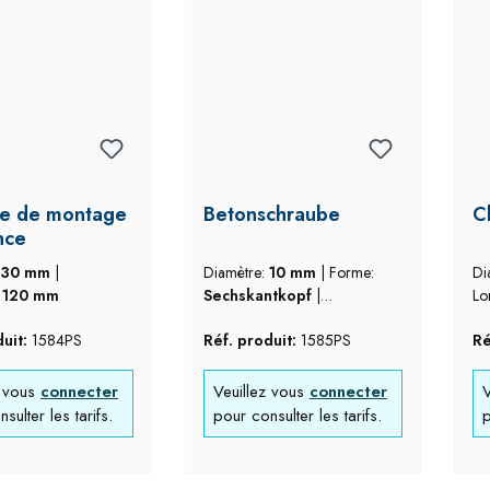
e de montage
Betonschraube
C
nce
30 mm
|
Diamètre:
10 mm
|
Forme:
Di
:
120 mm
Sechskantkopf
|
Lo
Longueur:
90 mm
|
Ma
duit:
1584PS
Réf. produit:
1585PS
Ré
Matériau:
inox 3016
z vous
connecter
Veuillez vous
connecter
V
sulter les tarifs.
pour consulter les tarifs.
p