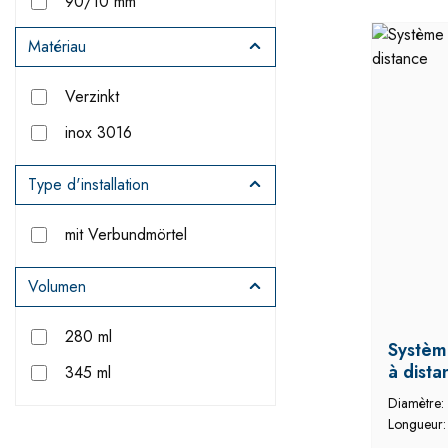
90/10 mm
105/25 mm
Matériau
110/10 mm
Verzinkt
115/35 mm
inox 3016
120 mm
120/20 mm
Type d'installation
130 mm
mit Verbundmörtel
165 mm
Volumen
170/60 mm
190/80 mm
280 ml
Systèm
200 mm
à dista
345 ml
230/120 mm
Diamètre:
Longueur
300 mm