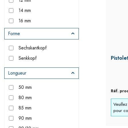
12 mm
14 mm
16 mm
20 mm
Forme
22 mm
Sechskantkopf
30 mm
Pistole
Senkkopf
Longueur
50 mm
Réf. pro
80 mm
Veuille
85 mm
pour con
90 mm