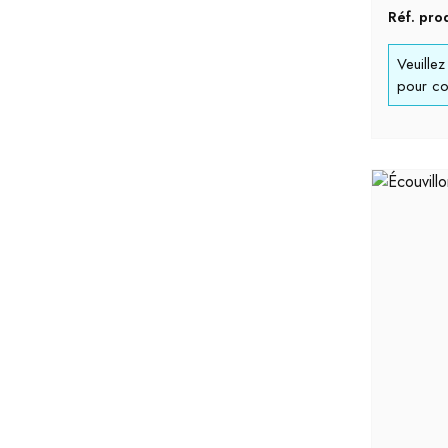
Réf. pro
400 mm
Veuille
pour con