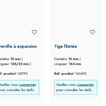
heville à expansion
Tige filetée
amètre:
10 mm
|
Diamètre:
10 mm
|
ngueur:
105/25 mm
|
Longueur:
165 mm
tériau:
inox 3016
f. produit:
1587PS
Réf. produit:
1604PS
euillez vous
connecter
Veuillez vous
connecter
our consulter les tarifs.
pour consulter les tarifs.