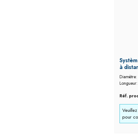
Systèm
à dista
Diamètre:
Longueur
Réf. pro
Veuille
pour con