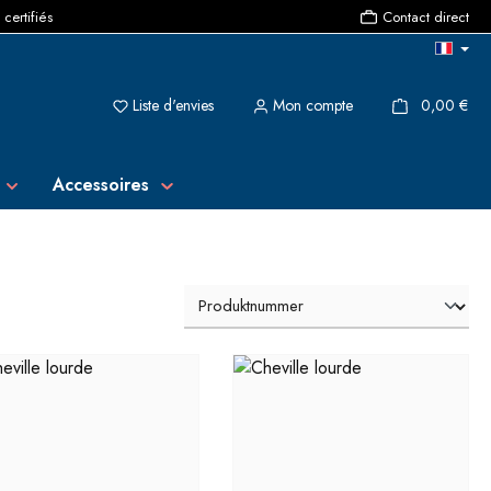
 certifiés
Contact direct
Vous avez 0 articles dans votre liste de souh
{1}L
Liste d'envies
Mon compte
0,00 €
Accessoires